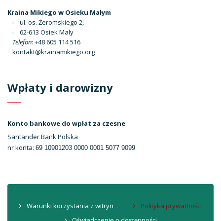
Kraina Mikiego w Osieku Małym
ul. os. Żeromskiego 2,
62-613 Osiek Mały
Telefon
: +48 605 114 516
kontakt@krainamikiego.org
Wpłaty i darowizny
Konto bankowe do wpłat za czesne
Santander Bank Polska
nr konta:
69 10901203 0000 0001 5077 9099
Warunki korzystania z witryn
Polityka prywatności
Oświadczenie o dostępności