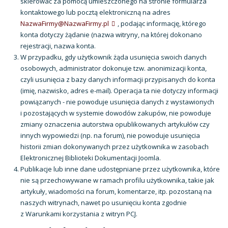
skierować za pomocą umieszczonego na stronie formularza
kontaktowego lub pocztą elektroniczną na adres
NazwaFirmy@NazwaFirmy.pl
, podając informację, którego
konta dotyczy żądanie (nazwa witryny, na której dokonano
rejestracji, nazwa konta.
W przypadku, gdy użytkownik żąda usunięcia swoich danych
osobowych, administrator dokonuje tzw. anonimizacji konta,
czyli usunięcia z bazy danych informacji przypisanych do konta
(imię, nazwisko, adres e-mail). Operacja ta nie dotyczy informacji
powiązanych - nie powoduje usunięcia danych z wystawionych
i pozostających w systemie dowodów zakupów, nie powoduje
zmiany oznaczenia autorstwa opublikowanych artykułów czy
innych wypowiedzi (np. na forum), nie powoduje usunięcia
historii zmian dokonywanych przez użytkownika w zasobach
Elektronicznej Biblioteki Dokumentacji Joomla.
Publikacje lub inne dane udostępniane przez użytkownika, które
nie są przechowywane w ramach profilu użytkownika, takie jak
artykuły, wiadomości na forum, komentarze, itp. pozostaną na
naszych witrynach, nawet po usunięciu konta zgodnie
z Warunkami korzystania z witryn PCJ.